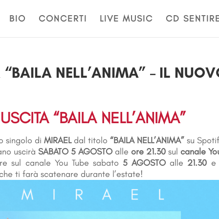
BIO
CONCERTI
LIVE MUSIC
CD SENTIR
 “BAILA NELL’ANIMA” – IL NUO
USCITA “BAILA NELL’ANIMA”
o singolo di
MIRAEL
dal titolo
“BAILA NELL’ANIMA”
su Spotify
ano uscirà
SABATO 5 AGOSTO
alle
ore 21.30
sul
canale Yo
ère sul canale You Tube sabato
5 AGOSTO
alle
21.30
e 
che ti farà scatenare durante l’estate!